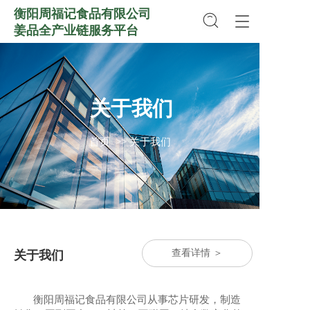
衡阳周福记食品有限公司
T
姜品全产业链服务平台
o
g
g
l
e
关于我们
n
a
v
首页
>> 关于我们
i
g
a
t
i
o
n
关于我们
查看详情 ＞
衡阳周福记食品有限公司从事芯片研发，制造